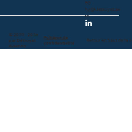
85
fly@detroyat.ae
ro
© 2020 - 2026
Politique de
Retour en haut de la 
par Détroyat
confidentialité
Aviation