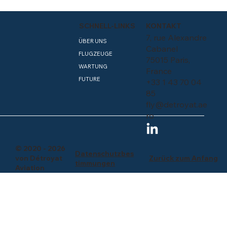
SCHNELL-LINKS
KONTAKT
7, rue Alexandre
ÜBER UNS
Cabanel
FLUGZEUGE
75015 Paris,
WARTUNG
France
FUTURE
+33 1 43 70 04
85
fly@detroyat.ae
ro
© 2020 - 2026
Datenschutzbes
Zurück zum Anfang
von Détroyat
timmungen
Aviation